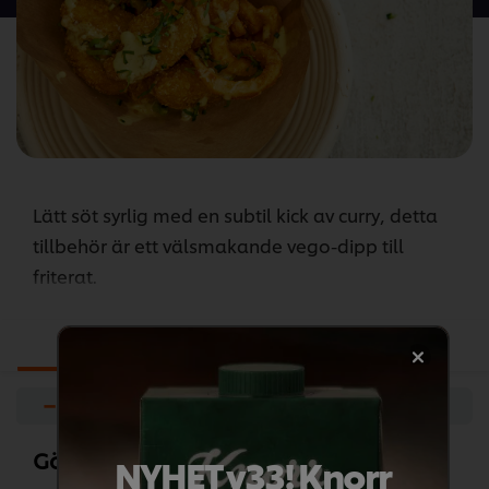
recipe
Lätt söt syrlig med en subtil kick av curry, detta
tillbehör är ett välsmakande vego-dipp till
friterat.
Ingredienser
Förberedelser
−
+
Gör så här
NYHET v33! Knorr