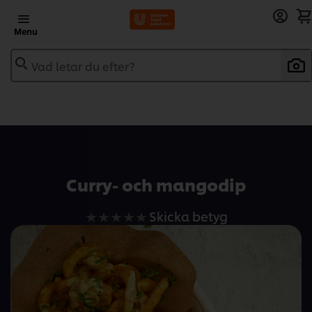
Menu
Vad letar du efter?
Add to recipebook
Curry- och mangodip
Inga
Skicka betyg
betyg
har
skickats
för
denna