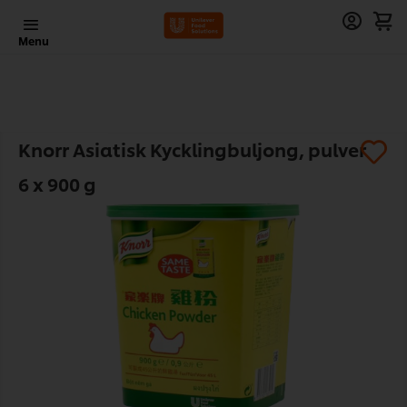
Menu
Knorr Asiatisk Kycklingbuljong, pulver
6 x 900 g