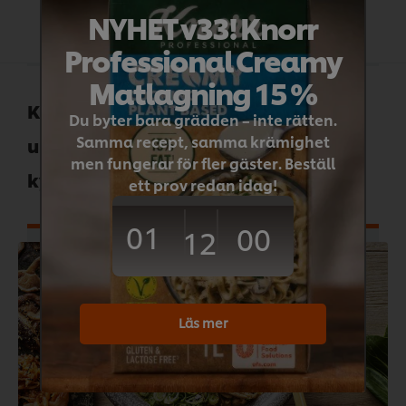
NYHET v33! Knorr
Professional Creamy
Matlagning 15 %
Kycklingbuljong med djup
Du byter bara grädden – inte rätten.
Samma recept, samma krämighet
umamismak och arom av kokt
men fungerar för fler gäster. Beställ
kyckling.
ett prov redan idag!
01
00
12
Läs mer