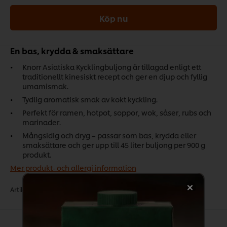
Köp nu
En bas, krydda & smaksättare
Knorr Asiatiska Kycklingbuljong är tillagad enligt ett
traditionellt kinesiskt recept och ger en djup och fyllig
umamismak.
Tydlig aromatisk smak av kokt kyckling.
Perfekt för ramen, hotpot, soppor, wok, såser, rubs och
marinader.
Mångsidig och dryg – passar som bas, krydda eller
smaksättare och ger upp till 45 liter buljong per 900 g
produkt.
Mer produkt- och allergi information
Artikelnr:
F71028
•
CU:
8721317710216
•
DU:
8721317710285