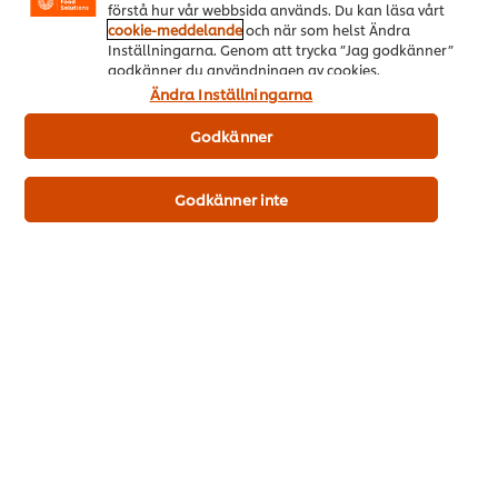
förstå hur vår webbsida används. Du kan läsa vårt
cookie-meddelande
och när som helst Ändra
Inställningarna. Genom att trycka ”Jag godkänner”
Ingredienser
godkänner du användningen av cookies.
Ändra Inställningarna
Laktos (MJÖLK), salt, smakförstärkare (E621, E627, E631),
maltodextrin, kaliumklorid, kyckling 5,7%, modifierad
Godkänner
stärkelse, palmfett, socker, arom, jästextrakt, kycklingfett
0,6%, kycklingextrakt 0,1%, stärkelse, syra (mjölksyra),
antioxidant (rosmarinextrakt), färgämne (E150c). Kan
Godkänner inte
innehålla spannmål som innehåller gluten, ägg, selleri, senap
och soja.
Näringsvärde
Energi kJ
1,080 kJ
Energi kcal
258 kcal
Fett
4.5 g
- mättat fett
1.9 g