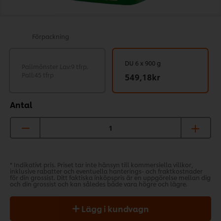
Förpackning
DU 6 x 900 g
Pallmönster Lav:9 tfrp.
Pall:45 tfrp
549,18kr
Antal
* Indikativt pris. Priset tar inte hänsyn till kommersiella villkor,
inklusive rabatter och eventuella hanterings- och fraktkostnader
för din grossist. Ditt faktiska inköpspris är en uppgörelse mellan dig
och din grossist och kan således både vara högre och lägre.
Lägg i kundvagn