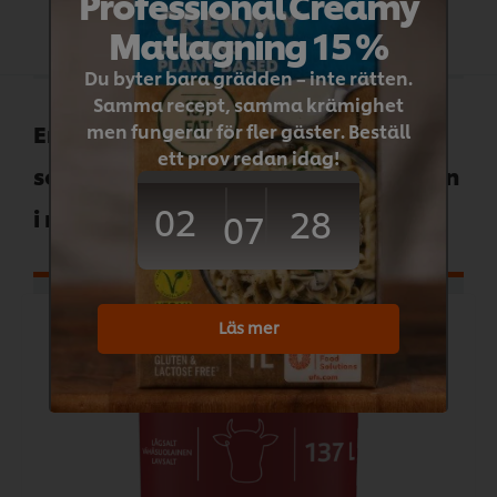
Professional Creamy
Matlagning 15 %
Du byter bara grädden – inte rätten.
Samma recept, samma krämighet
En ren, allergenfri lågsaltsbuljong
men fungerar för fler gäster. Beställ
ett prov redan idag!
som hjälper till att framhäva smaken
02
28
i matlagningen.
07
Läs mer