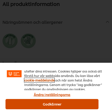
All produktinformation
Näringsämnen och allergener
Vi använder cookies och andra tekniker för att
förbättra din upplevelse på vår webbsida. Cookies
möjliggör vissa funktioner för dig, så som
delningsfunktion för sociala medier (Facebook,
Ingredienser
Instagram etc.) och skräddarsytt innehåll och reklam
Nötköttbuljongpulver 32% (nötköttsben), salt, arom, naturlig
utefter dina intressen. Cookies hjälper oss också att
arom, nötköttsfett 4,6% (nötköttsfett, antioxidant
förstå hur vår webbsida används. Du kan läsa vårt
(rosmarinextrakt)), nötköttspulver 3,7% (nötkött, salt),
cookie-meddelande
och när som helst Ändra
lökpulver, maltodextrin, vitlökspulver, syra (citronsyra).
Inställningarna. Genom att trycka ”Jag godkänner”
Salthalt i färdig buljong är 0,3%.
godkänner du användningen av cookies.
Ändra Inställningarna
Näringsvärde
Godkänner
Energi kJ