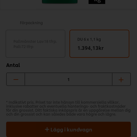
Förpackning
DU 6 x 1,1 kg
Pallmönster Lav:18 tfrp.
Pall:72 tfrp
1.394,13kr
Antal
* Indikativt pris. Priset tar inte hänsyn till kommersiella villkor,
inklusive rabatter och eventuella hanterings- och fraktkostnader
för din grossist. Ditt faktiska inköpspris är en uppgörelse mellan dig
och din grossist och kan således både vara högre och lägre.
Lägg i kundvagn