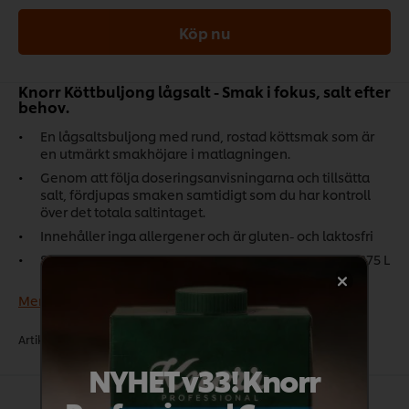
Köp nu
Knorr Köttbuljong lågsalt - Smak i fokus, salt efter
behov.
En lågsaltsbuljong med rund, rostad köttsmak som är
en utmärkt smakhöjare i matlagningen.
Genom att följa doseringsanvisningarna och tillsätta
salt, fördjupas smaken samtidigt som du har kontroll
över det totala saltintaget.
Innehåller inga allergener och är gluten- och laktosfri
Salthalten i färdig buljong är 0,28 %. 3 kg pulver ger 375 L
färdig buljong.
Mer produkt- och allergi information
Artikelnr:
F73789
•
CU:
8721317737886
•
DU:
8721317737893
NYHET v33! Knorr