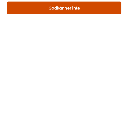
1,180 kJ
Godkänner inte
Energi kcal
282 kcal
Fett
6.6 g
- mättat fett
3.5 g
Kolhydrat
8.2 g
varav sockerarter
2.60 g
Kostfiber
0.7 g
Protein
44.0 g
Salt
33.40 g
*% av standardintag för en vuxen (8400kj/2000kcal)