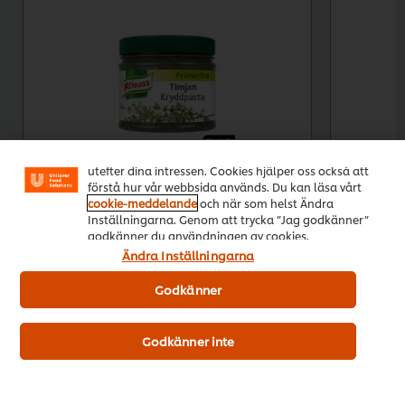
Vi använder cookies och andra tekniker för att
förbättra din upplevelse på vår webbsida. Cookies
möjliggör vissa funktioner för dig, så som
delningsfunktion för sociala medier (Facebook,
Instagram etc.) och skräddarsytt innehåll och reklam
utefter dina intressen. Cookies hjälper oss också att
förstå hur vår webbsida används. Du kan läsa vårt
cookie-meddelande
och när som helst Ändra
2 x 0,34 kg
6 x 2,5
Inställningarna. Genom att trycka ”Jag godkänner”
224,08kr
979,4
godkänner du användningen av cookies.
Ändra Inställningarna
Rekommenderat pris
Rekommende
Godkänner
Lägg i kundvagn
Godkänner inte
Köp nu