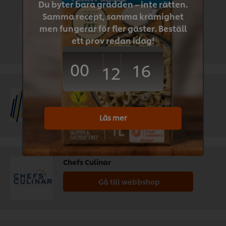
Du byter bara grädden – inte rätten.
Samma recept, samma krämighet
Menigo
men fungerar för fler gäster. Beställ
Gå till webbshop
ett prov redan idag!
00
16
12
Svensk Cater
Gå till webbshop
Läs mer
Chefs Culinar
Gå till webbshop