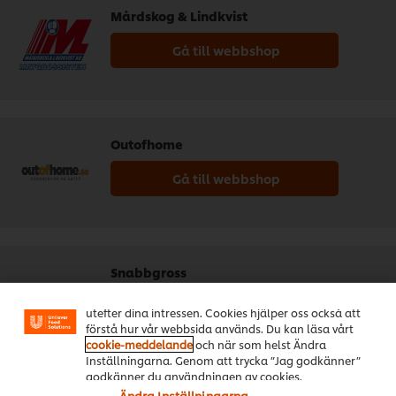
Mårdskog & Lindkvist
Gå till webbshop
Outofhome
Gå till webbshop
Vi använder cookies och andra tekniker för att
förbättra din upplevelse på vår webbsida. Cookies
möjliggör vissa funktioner för dig, så som
Snabbgross
delningsfunktion för sociala medier (Facebook,
Instagram etc.) och skräddarsytt innehåll och reklam
Gå till webbshop
utefter dina intressen. Cookies hjälper oss också att
förstå hur vår webbsida används. Du kan läsa vårt
cookie-meddelande
och när som helst Ändra
Inställningarna. Genom att trycka ”Jag godkänner”
godkänner du användningen av cookies.
Ändra Inställningarna