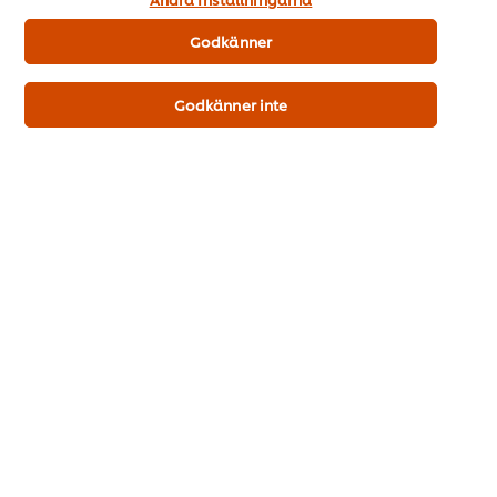
Din produkt
Godkänner
Godkänner inte
Knorr RATATOUILLE 6 x 2,5 kg
Mer information