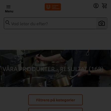
Menu
Vad letar du efter?
VÅRA PRODUKTER - RESULTAT (
168
)
Filtrera på kategorier