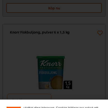
Köp nu
Knorr Fiskbuljong, pulver 6 x 1,5 kg
Vi använder cookies och andra tekniker för att
förbättra din upplevelse på vår webbsida. Cookies
möjliggör vissa funktioner för dig, så som
delningsfunktion för sociala medier (Facebook,
6 x 1,5kg
Instagram etc.) och skräddarsytt innehåll och reklam
1.452,03kr
utefter dina intressen. Cookies hjälper oss också att