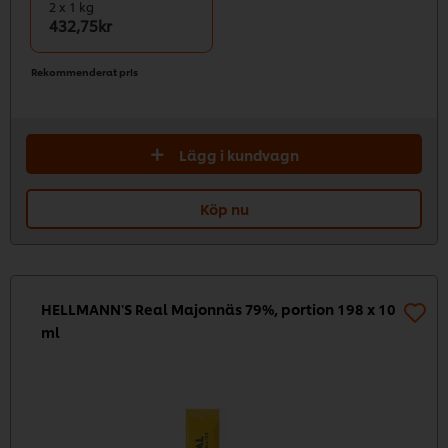
2 x 1 kg
432,75kr
Rekommenderat pris
Lägg i kundvagn
Köp nu
HELLMANN'S Real Majonnäs 79%, portion 198 x 10
ml