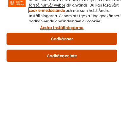
förstå hur vår webbsida används. Du kan läsa vårt
Rekommenderat pris
cookie-meddelande
och när som helst Ändra
Inställningarna. Genom att trycka ”Jag godkänner”
godkänner du användningen av cookies.
Ändra Inställningarna
Lägg i kundvagn
Godkänner
Köp nu
Godkänner inte
CARTE D'OR Moussebas till desserter 1 x 1,8 kg