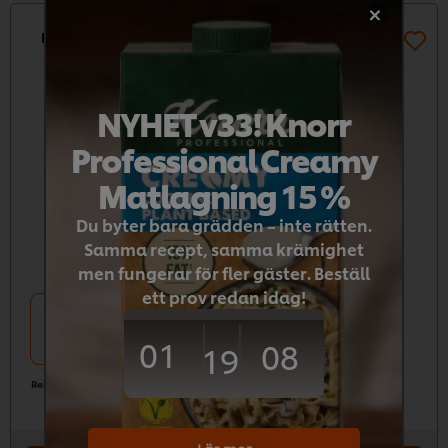
Knorr Bearnaisesås 1 x 3,75 kg
NYHET v33! Knorr
Professional Creamy
Matlagning 15 %
Du byter bara grädden – inte rätten.
Samma recept, samma krämighet
men fungerar för fler gäster. Beställ
ett prov redan idag!
1 x 3,75 kg
659,89kr
01
08
19
Rekommenderat pris