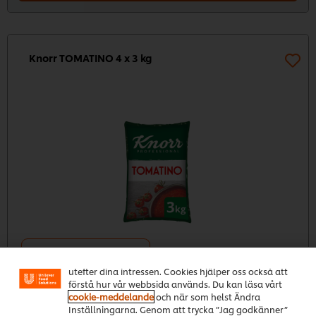
Knorr TOMATINO 4 x 3 kg
Vi använder cookies och andra tekniker för att
förbättra din upplevelse på vår webbsida. Cookies
möjliggör vissa funktioner för dig, så som
delningsfunktion för sociala medier (Facebook,
4 x 3 kg
Instagram etc.) och skräddarsytt innehåll och reklam
491,03kr
utefter dina intressen. Cookies hjälper oss också att
förstå hur vår webbsida används. Du kan läsa vårt
cookie-meddelande
och när som helst Ändra
Rekommenderat pris
Inställningarna. Genom att trycka ”Jag godkänner”