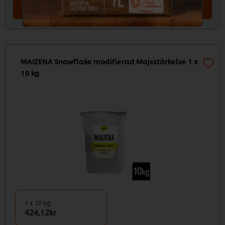
Lägg i kundvagn
MAIZENA Snowflake modifierad Majsstärkelse 1 x
10 kg
1 x 10 kg
424,12kr