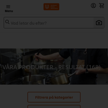
Menu
Vad letar du efter?
VÅRA PRODUKTER - RESULTAT (
168
)
Filtrera på kategorier