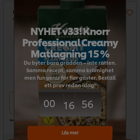
Knorr Kryddpasta Dill 2 x 340 g. Nyhet! Lanseras
vecka 33.
NYHET v33! Knorr
Professional Creamy
Matlagning 15 %
Du byter bara grädden – inte rätten.
Samma recept, samma krämighet
men fungerar för fler gäster. Beställ
ett prov redan idag!
00
56
2 x 0,34 kg
16
224,08kr
Rekommenderat pris
Läs mer