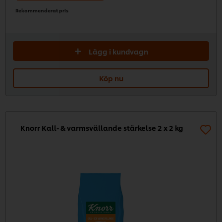
Rekommenderat pris
Lägg i kundvagn
Köp nu
Knorr Kall- & varmsvällande stärkelse 2 x 2 kg