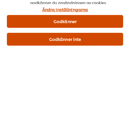
godkänner du användningen av cookies.
Ändra Inställningarna
Lägg i kundvagn
Godkänner
Köp nu
Godkänner inte
Knorr Svampbuljong, pulver 6 x 1,1 kg