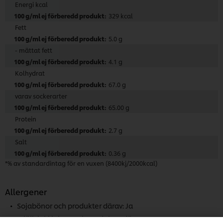
Energi kcal
329 kcal
Fett
5.0 g
- mättat fett
4.1 g
Kolhydrat
67.0 g
varav sockerarter
65.00 g
Protein
2.7 g
Salt
0.36 g
*% av standardintag för en vuxen (8400kj/2000kcal)
Vi använder cookies och andra tekniker för att
Allergener
förbättra din upplevelse på vår webbsida. Cookies
Sojabönor och produkter därav: Ja
möjliggör vissa funktioner för dig, så som
delningsfunktion för sociala medier (Facebook,
Mjölk inkl laktos och produkter därav: Ja