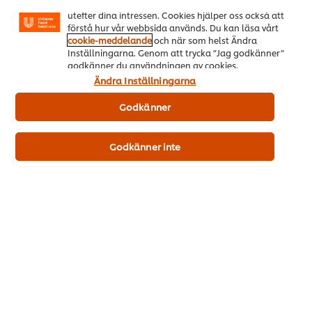
Instagram etc.) och skräddarsytt innehåll och reklam
utefter dina intressen. Cookies hjälper oss också att
förstå hur vår webbsida används. Du kan läsa vårt
cookie-meddelande
och när som helst Ändra
Inställningarna. Genom att trycka ”Jag godkänner”
Viktig produktinformation
godkänner du användningen av cookies.
Ändra Inställningarna
Godkänner
Användarinformation
Godkänner inte
Liknande produkter
CARTE D'OR Hallonmousse 1 x 1,72
CARTE
kg
kg