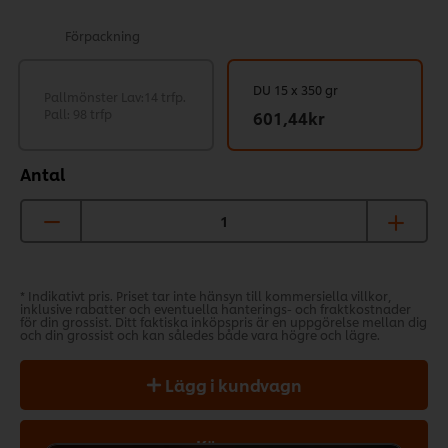
Förpackning
DU 15 x 350 gr
Pallmönster Lav:14 trfp.
Pall: 98 trfp
601,44kr
Antal
* Indikativt pris. Priset tar inte hänsyn till kommersiella villkor,
inklusive rabatter och eventuella hanterings- och fraktkostnader
för din grossist. Ditt faktiska inköpspris är en uppgörelse mellan dig
och din grossist och kan således både vara högre och lägre.
Lägg i kundvagn
Köp nu