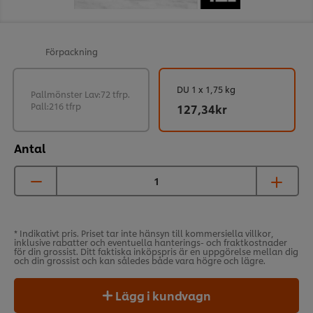
Förpackning
DU 1 x 1,75 kg
Pallmönster Lav:72 tfrp.
Pall:216 tfrp
127,34kr
Antal
* Indikativt pris. Priset tar inte hänsyn till kommersiella villkor,
inklusive rabatter och eventuella hanterings- och fraktkostnader
för din grossist. Ditt faktiska inköpspris är en uppgörelse mellan dig
och din grossist och kan således både vara högre och lägre.
Lägg i kundvagn