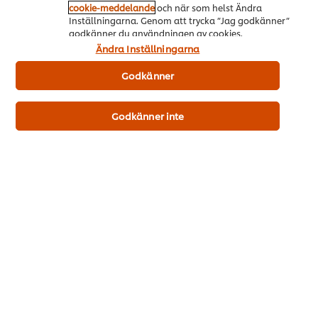
cookie-meddelande
och när som helst Ändra
Kan innehålla spår av gluten, mjölk och ägg.
Inställningarna. Genom att trycka ”Jag godkänner”
godkänner du användningen av cookies.
Ändra Inställningarna
Näringsvärde
Energi kJ
Godkänner
1,584 kJ
Energi kcal
Godkänner inte
379 kcal
Fett
4.2 g
- mättat fett
2.6 g
Kolhydrat
80.0 g
varav sockerarter
69.00 g
Kostfiber
6.3 g
Protein
3.7 g