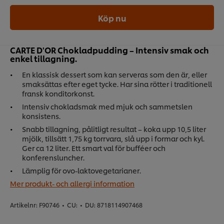
Köp nu
CARTE D'OR Chokladpudding – Intensiv smak och
enkel tillagning.
En klassisk dessert som kan serveras som den är, eller
smaksättas efter eget tycke. Har sina rötter i traditionell
fransk konditorkonst.
Intensiv chokladsmak med mjuk och sammetslen
konsistens.
Snabb tillagning, pålitligt resultat – koka upp 10,5 liter
mjölk, tillsätt 1,75 kg torrvara, slå upp i formar och kyl.
Ger ca 12 liter. Ett smart val för bufféer och
konferensluncher.
Lämplig för ovo-laktovegetarianer.
Mer produkt- och allergi information
Artikelnr:
F90746
•
CU:
•
DU:
8718114907468