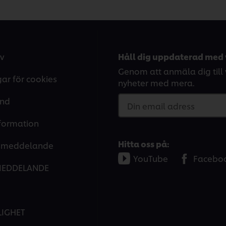
v
Håll dig uppdaterad med 
Genom att anmäla dig till v
gar för cookies
nyheter med mera.
and
Din email adress
nformation
Hitta oss på:
tsmeddelande
YouTube
Facebo
MEDDELANDE
LIGHET