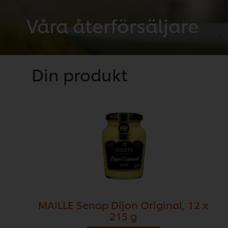
Våra återförsäljare
Din produkt
MAILLE Senap Dijon Original, 12 x
215 g