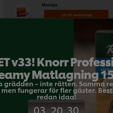
Menigo
Gå till webbshop
Svensk Cater
Gå till webbshop
T v33! Knorr Profess
eamy Matlagning 1
Chefs Culinar
a grädden – inte rätten. Samma 
men fungerar för fler gäster. Bestä
Gå till webbshop
redan idag!
03
30
20