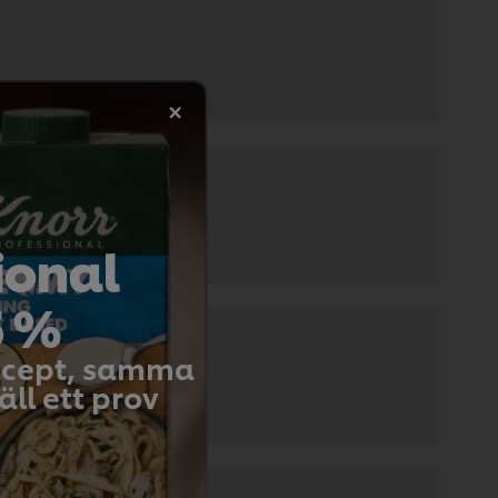
ional
5 %
recept, samma
ll ett prov