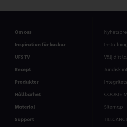
Om oss
Nyhetsbre
Inspiration för kockar
Inställnin
UFS TV
Välj ditt l
Recept
Juridisk i
Produkter
Integrite
Hållbarhet
COOKIE-
Material
Sitemap
Support
TILLGÄNG