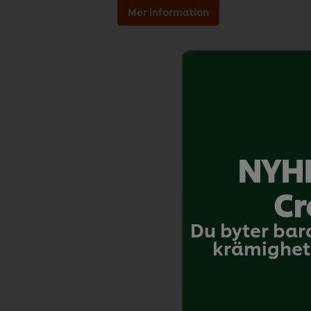
Mer information
NYHE
Cr
Du byter bar
krämighet 