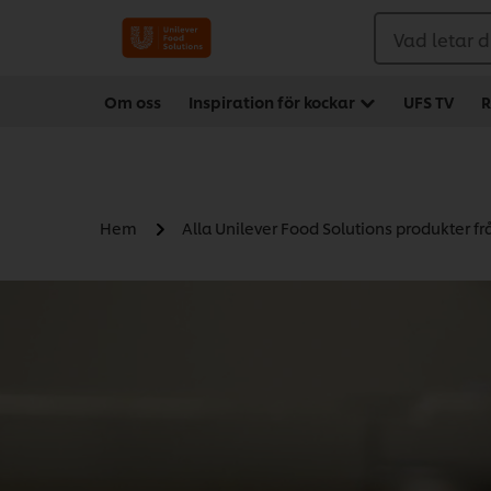
Vad letar d
Om oss
Inspiration för kockar
UFS TV
R
Hem
Alla Unilever Food Solutions produkter f