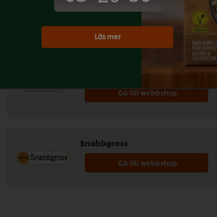
Mårdskog & Lindkvist
Gå till webbshop
Läs mer
Outofhome
Gå till webbshop
Snabbgross
Gå till webbshop