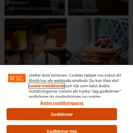
kvaliteten!”
Följ med när vi pratar hamburgare och HELLMANN’S med Emma och Stefan på Bun Meat Bun.
Grillad Pluma
>
Vi använder cookies och andra tekniker för att
förbättra din upplevelse på vår webbsida. Cookies
möjliggör vissa funktioner för dig, så som
delningsfunktion för sociala medier (Facebook,
Instagram etc.) och skräddarsytt innehåll och reklam
utefter dina intressen. Cookies hjälper oss också att
förstå hur vår webbsida används. Du kan läsa vårt
cookie-meddelande
och när som helst Ändra
Amerikanska pannkakor
Inställningarna. Genom att trycka ”Jag godkänner”
>
godkänner du användningen av cookies.
Ändra Inställningarna
Godkänner
Godkänner inte