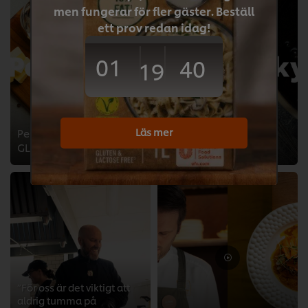
men fungerar för fler gäster. Beställ
ett prov redan idag!
01
40
19
Vinägersky med Knorr
Läs mer
Pepparsås med DEMI-
Professional DEMI-
GLACE
GLACE
>
>
”För oss är det viktigt att
aldrig tumma på