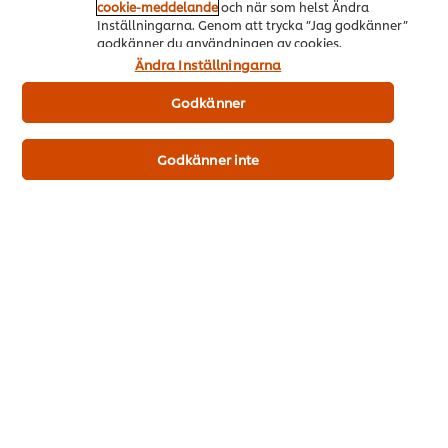
cookie-meddelande
och när som helst Ändra
Inställningarna. Genom att trycka ”Jag godkänner”
godkänner du användningen av cookies.
Ändra Inställningarna
Användarinformation
Godkänner
Godkänner inte
Liknande produkter
Bolognese Snackpot BIG, 8 x 88 g
Knorr
Gröns