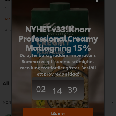
Bain Marie-stabil och lämplig för att koka upp och
sedan kyla ner
Mer produkt- och allergi information
NYHET v33! Knorr
Artikelnr:
F76895
•
CU:
•
DU:
8711200768950
Professional Creamy
Matlagning 15 %
Du byter bara grädden – inte rätten.
Samma recept, samma krämighet
men fungerar för fler gäster. Beställ
ett prov redan idag!
All produktinformation
02
39
14
Näringsämnen och allergener
Läs mer