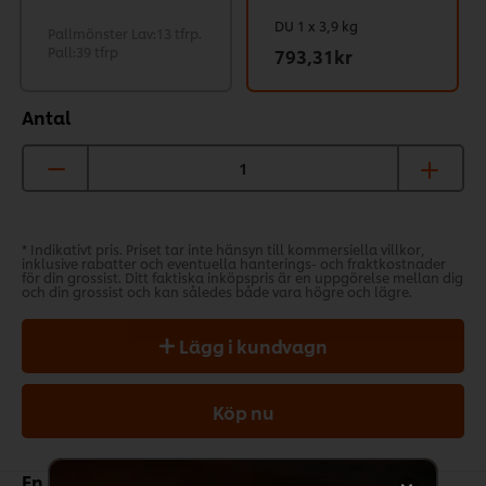
DU 1 x 3,9 kg
Pallmönster Lav:13 tfrp.
Pall:39 tfrp
793,31kr
Antal
* Indikativt pris. Priset tar inte hänsyn till kommersiella villkor,
inklusive rabatter och eventuella hanterings- och fraktkostnader
för din grossist. Ditt faktiska inköpspris är en uppgörelse mellan dig
och din grossist och kan således både vara högre och lägre.
Lägg i kundvagn
Köp nu
En slät, rik och värmande soppklassiker.