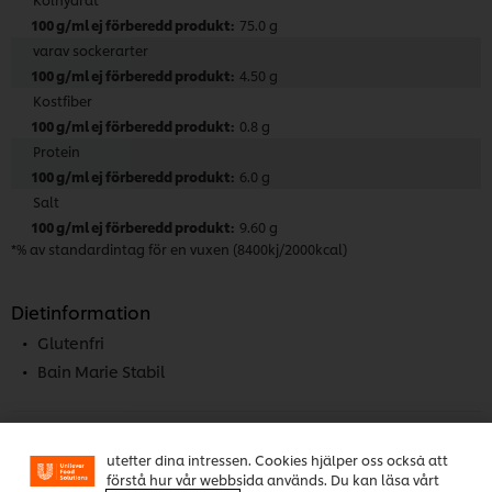
75.0 g
varav sockerarter
4.50 g
Kostfiber
0.8 g
Protein
6.0 g
Salt
9.60 g
*% av standardintag för en vuxen (8400kj/2000kcal)
Dietinformation
Glutenfri
Vi använder cookies och andra tekniker för att
Bain Marie Stabil
förbättra din upplevelse på vår webbsida. Cookies
möjliggör vissa funktioner för dig, så som
delningsfunktion för sociala medier (Facebook,
Instagram etc.) och skräddarsytt innehåll och reklam
utefter dina intressen. Cookies hjälper oss också att
Viktig produktinformation
förstå hur vår webbsida används. Du kan läsa vårt