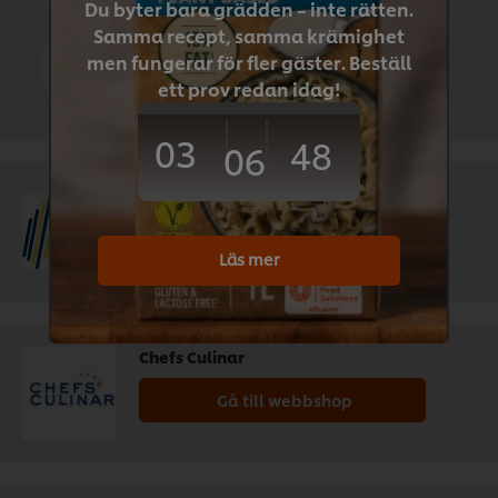
Du byter bara grädden – inte rätten.
Samma recept, samma krämighet
Menigo
men fungerar för fler gäster. Beställ
Gå till webbshop
ett prov redan idag!
03
48
06
Svensk Cater
Gå till webbshop
Läs mer
Chefs Culinar
Gå till webbshop