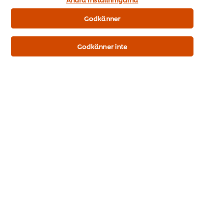
Din produkt
Godkänner
Godkänner inte
Knorr Hönsbuljong, pasta 1 x 5 kg
Mer information