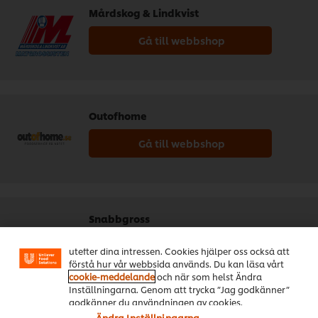
Mårdskog & Lindkvist
Gå till webbshop
Outofhome
Gå till webbshop
Vi använder cookies och andra tekniker för att
förbättra din upplevelse på vår webbsida. Cookies
möjliggör vissa funktioner för dig, så som
Snabbgross
delningsfunktion för sociala medier (Facebook,
Instagram etc.) och skräddarsytt innehåll och reklam
Gå till webbshop
utefter dina intressen. Cookies hjälper oss också att
förstå hur vår webbsida används. Du kan läsa vårt
cookie-meddelande
och när som helst Ändra
Inställningarna. Genom att trycka ”Jag godkänner”
godkänner du användningen av cookies.
Ändra Inställningarna