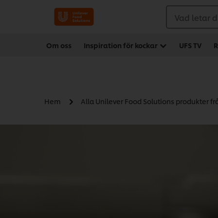
Vad letar d
Om oss
Inspiration för kockar
UFS TV
R
Hem
Alla Unilever Food Solutions produkter f