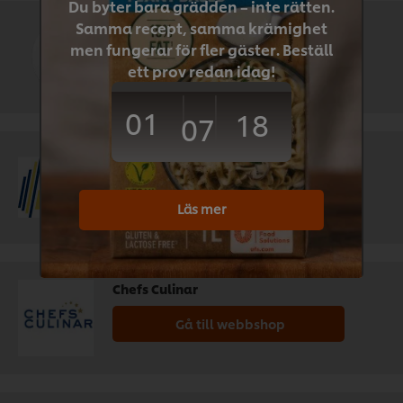
Du byter bara grädden – inte rätten.
Samma recept, samma krämighet
Menigo
men fungerar för fler gäster. Beställ
Gå till webbshop
ett prov redan idag!
01
18
07
Svensk Cater
Gå till webbshop
Läs mer
Chefs Culinar
Gå till webbshop