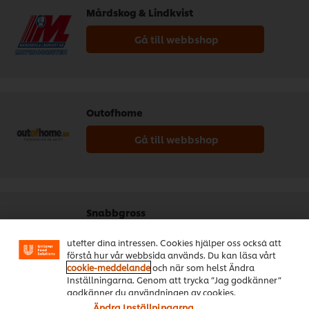
Mårdskog & Lindkvist
Gå till webbshop
Outofhome
Gå till webbshop
Vi använder cookies och andra tekniker för att
förbättra din upplevelse på vår webbsida. Cookies
möjliggör vissa funktioner för dig, så som
Snabbgross
delningsfunktion för sociala medier (Facebook,
Instagram etc.) och skräddarsytt innehåll och reklam
Gå till webbshop
utefter dina intressen. Cookies hjälper oss också att
förstå hur vår webbsida används. Du kan läsa vårt
cookie-meddelande
och när som helst Ändra
Inställningarna. Genom att trycka ”Jag godkänner”
godkänner du användningen av cookies.
Ändra Inställningarna