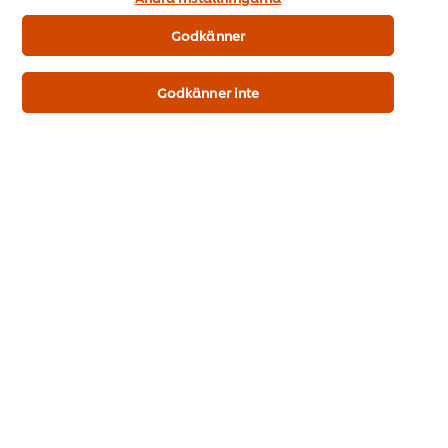
Din produkt
Godkänner
Godkänner inte
Bolognese Snackpot BIG, 8 x 88 g
Mer information