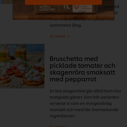
En riktig sommarklassiker som med
fördel kan serveras på midsommar
men snarare borde avnjutas hela
sommaren lång.
Bruschetta med
picklade tomater och
skagenröra smaksatt
med pepparrot
En bra skagenröra går alltid hem hos
matglada gäster. Den här varianten
serverar vi som en mingelvänlig
munsbit och med lite överraskande
ingredienser.