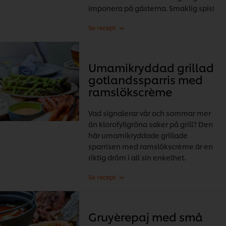
imponera på gästerna. Smaklig spis!
Umamikryddad grillad
gotlandssparris med
ramslökscrème
Vad signalerar vår och sommar mer
än klorofyllgröna saker på grill? Den
här umamikryddade grillade
sparrisen med ramslökscrème är en
riktig dröm i all sin enkelhet.
Gruyèrepaj med små