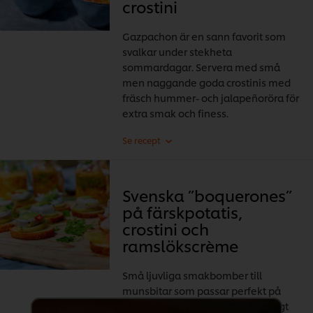
crostini
Gazpachon är en sann favorit som
svalkar under stekheta
sommardagar. Servera med små
men naggande goda crostinis med
fräsch hummer- och jalapeñoröra för
extra smak och finess.
Svenska ”boquerones”
på färskpotatis,
crostini och
ramslökscrème
Små ljuvliga smakbomber till
munsbitar som passar perfekt på
vår- och sommarminglet! Ett riktigt