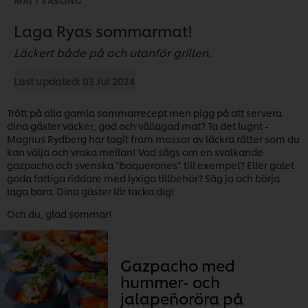
Laga Ryas sommarmat!
Läckert både på och utanför grillen.
Last updated:
03 Jul 2024
Trött på alla gamla sommarrecept men pigg på att servera
dina gäster vacker, god och vällagad mat? Ta det lugnt -
Magnus Rydberg har tagit fram massor av läckra rätter som du
kan välja och vraka mellan! Vad sägs om en svalkande
gazpacho och svenska ”boquerones” till exempel? Eller galet
goda fattiga riddare med lyxiga tillbehör? Säg ja och börja
laga bara. Dina gäster lär tacka dig!
Och du, glad sommar!
Gazpacho med
hummer- och
jalapeñoröra på